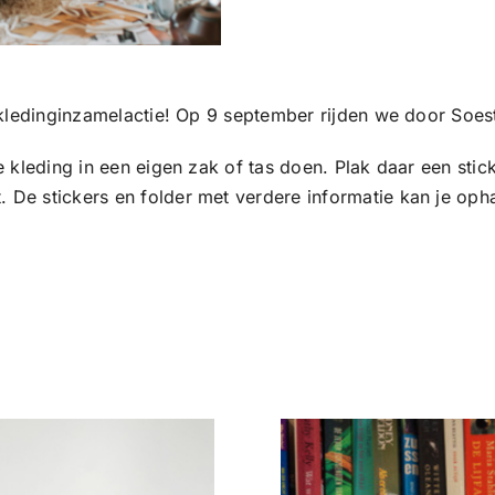
r tijd voor de kledinginzamelactie! Op 9 september rijden we door 
 de kleding in een eigen zak of tas doen. Plak daar een sti
 De stickers en folder met verdere informatie kan je ophal