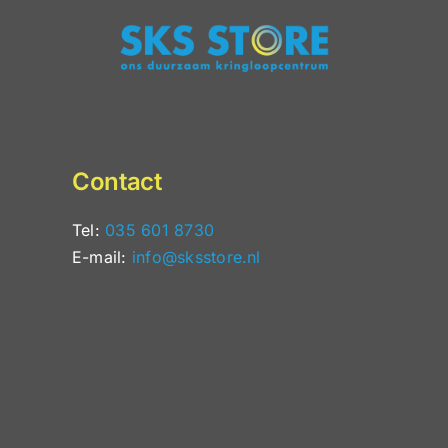
Onze jubileum Jan van
puzzel nu maar €9
Contact
Tel:
035 601 8730
E-mail:
info@sksstore.nl