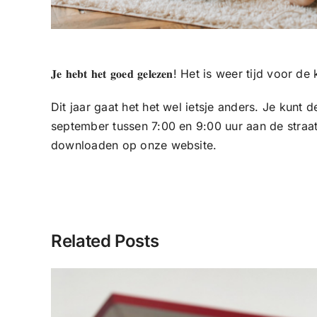
𝐉𝐞 𝐡𝐞𝐛𝐭 𝐡𝐞𝐭 𝐠𝐨𝐞𝐝 𝐠𝐞𝐥𝐞𝐳𝐞𝐧! Het is wee
Dit jaar gaat het het wel ietsje anders. Je kunt
september tussen 7:00 en 9:00 uur aan de straat.
downloaden op onze website.
Related Posts