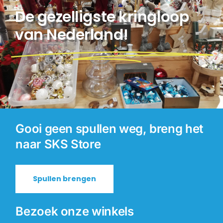
De gezelligste kringloop
van Nederland!
Gooi geen spullen weg, breng het
naar SKS Store
Spullen brengen
Bezoek onze winkels