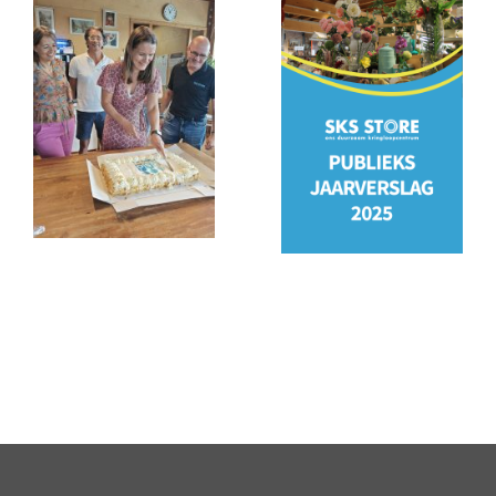
PSO
Jaarverslag
keurmerk
2025
behaald!
staat
online