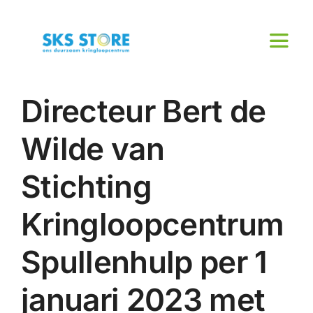
Ga
naar
inhoud
Toggl
Naviga
Home
Directeur Bert de
Brengen & halen
Wilde van
Over ons
Stichting
Werken en Leren
Kringloopcentrum
Actueel
Spullenhulp per 1
Contact
januari 2023 met
Cadeaukaart