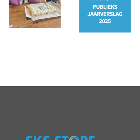
PSO
Jaarverslag
keurmerk
2025
behaald!
staat
online