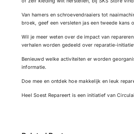
of zelf kleding wilt herstellen, bij SKS Store vind
Van hamers en schroevendraaiers tot naaimachin
broek, geef een versleten jas een tweede kans o
Wil je meer weten over de impact van repareren
verhalen worden gedeeld over reparatie-initiatie
Benieuwd welke activiteiten er worden georganis
informatie.
Doe mee en ontdek hoe makkelijk en leuk repare
Heel Soest Repareert is een initiatief van Circu