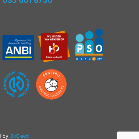
035 601 8730
d by
2xCeed