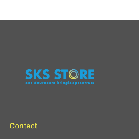
keurmerk
2025
behaald!
staat
online
Contact