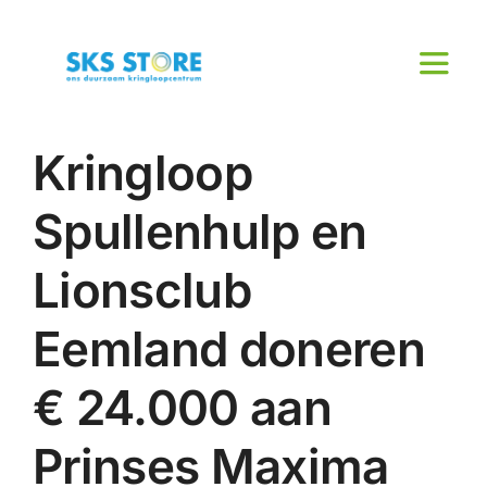
Ga
naar
inhoud
Toggl
Naviga
Home
Kringloop
Brengen & halen
Spullenhulp en
Over ons
Lionsclub
Werken en Leren
Eemland doneren
Actueel
€ 24.000 aan
Contact
Prinses Maxima
Cadeaukaart