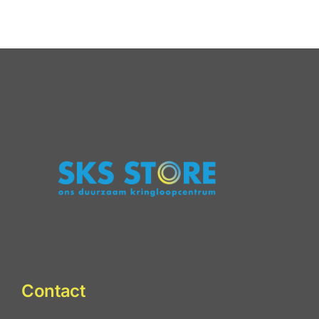
keurmerk
2025
behaald!
staat
online
Contact