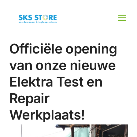
Ga
naar
inhoud
Toggl
Naviga
Home
Officiële opening
Brengen & halen
van onze nieuwe
Over ons
Elektra Test en
Werken en Leren
Repair
Actueel
Werkplaats!
Contact
Cadeaukaart