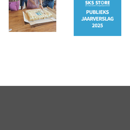
PSO
Jaarverslag
keurmerk
2025
behaald!
staat
online