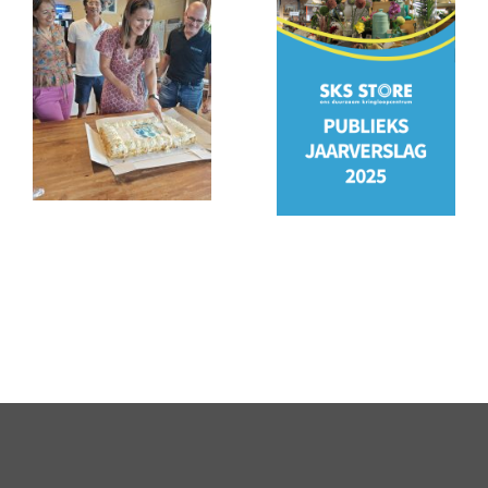
PSO
Jaarverslag
keurmerk
2025
behaald!
staat
online