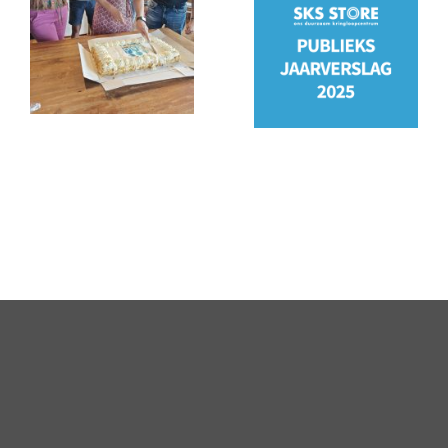
PSO
Jaarverslag
keurmerk
2025
behaald!
staat
online